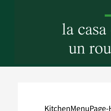
KitchenMenuPage-