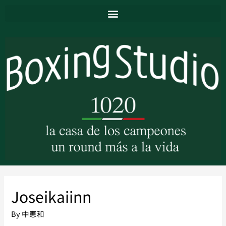
Joseikaiinn
By
中恵和