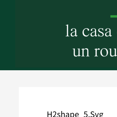
H2shape_5.svg